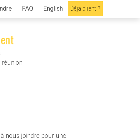
indre
FAQ
English
Déja client ?
ient
u
 réunion
 à nous joindre pour une