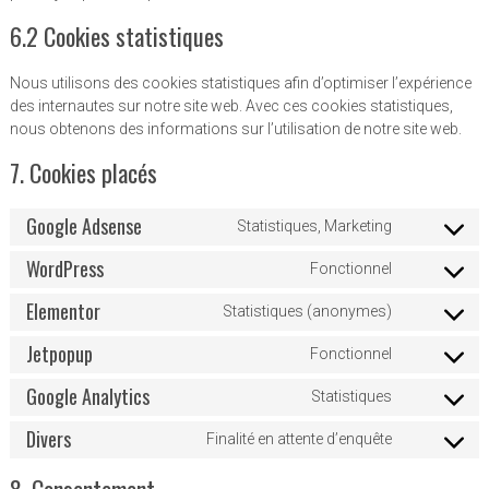
6.2 Cookies statistiques
Nous utilisons des cookies statistiques afin d’optimiser l’expérience
des internautes sur notre site web. Avec ces cookies statistiques,
nous obtenons des informations sur l’utilisation de notre site web.
7. Cookies placés
Google Adsense
Statistiques, Marketing
Consent
to
WordPress
Fonctionnel
Consent
service
to
google-
Elementor
Statistiques (anonymes)
Consent
service
adsense
to
wordpress
Jetpopup
Fonctionnel
Consent
service
to
elementor
Google Analytics
Statistiques
Consent
service
to
jetpopup
Divers
Finalité en attente d’enquête
Consent
service
to
google-
8. Consentement